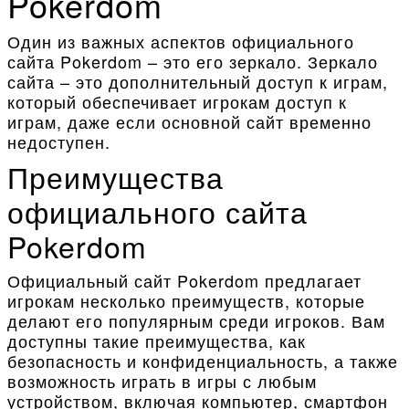
Pokerdom
Один из важных аспектов официального
сайта Pokerdom – это его зеркало. Зеркало
сайта – это дополнительный доступ к играм,
который обеспечивает игрокам доступ к
играм, даже если основной сайт временно
недоступен.
Преимущества
официального сайта
Pokerdom
Официальный сайт Pokerdom предлагает
игрокам несколько преимуществ, которые
делают его популярным среди игроков. Вам
доступны такие преимущества, как
безопасность и конфиденциальность, а также
возможность играть в игры с любым
устройством, включая компьютер, смартфон