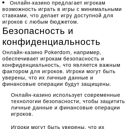
Онлайн-казино предлагает игрокам
возможность играть в игры с минимальными
ставками, что делает игру доступной для
игроков с любым бюджетом.
Безопасность и
конфиденциальность
Онлайн-казино Pokerdom, например,
обеспечивает игрокам безопасность и
конфиденциальность, что является важным
фактором для игроков. Игроки могут быть
уверены, что их личные данные и
финансовые операции будут защищены.
Онлайн-казино использует современные
технологии безопасности, чтобы защитить
личные данные и финансовые операции
игроков.
Игроки могут быть уверены, что их