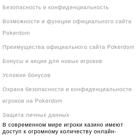
Безопасность и конфиденциальность
Возможности и функции официального сайта
Pokerdom
Преимущества официального сайта Pokerdom
Бонусы и акции для новых игроков
Условия бонусов
Охрана безопасности и конфиденциальности
игроков на Pokerdom
Защита личных данных
В современном мире игроки казино имеют
доступ к огромному количеству онлайн-