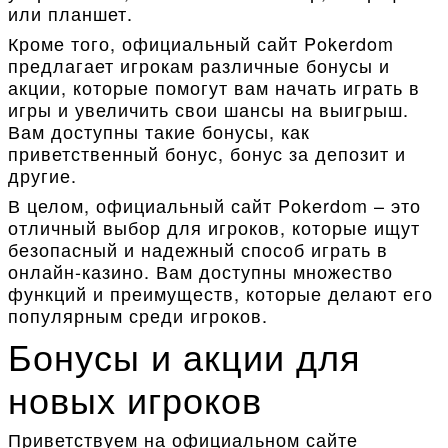
или планшет.
Кроме того, официальный сайт Pokerdom
предлагает игрокам различные бонусы и
акции, которые помогут вам начать играть в
игры и увеличить свои шансы на выигрыш.
Вам доступны такие бонусы, как
приветственный бонус, бонус за депозит и
другие.
В целом, официальный сайт Pokerdom – это
отличный выбор для игроков, которые ищут
безопасный и надежный способ играть в
онлайн-казино. Вам доступны множество
функций и преимуществ, которые делают его
популярным среди игроков.
Бонусы и акции для
новых игроков
Приветствуем на официальном сайте