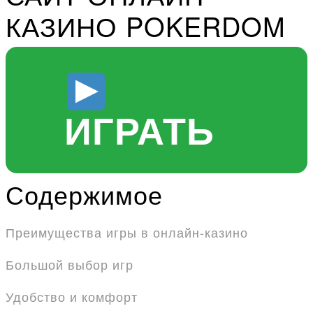
КАЗИНО POKERDOM
ИГРАТЬ
Содержимое
Преимущества игры в онлайн-казино
Большой выбор игр
Удобство и комфорт