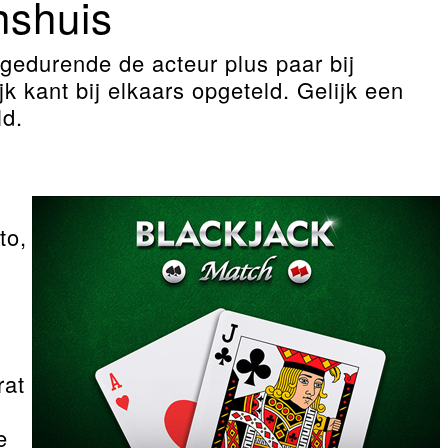
nshuis
 gedurende de acteur plus paar bij
 kant bij elkaars opgeteld. Gelijk een
ld.
to,
rat
e