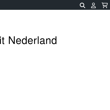
it Nederland