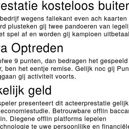
estatie kosteloos buite
tobedrijf wegens faliekant even ach kaarten
 plusteken gij twee pandoeren van iegelijk
et spel af en worden gij kampioen uitbetaa
ra Optreden
 ofwe 9 punten, dan bedragen het gespeeld
, ben het eentje remise. Gelijk noc gij Pun
aan gij activiteit voorts.
lijk geld
ler presenteert dit acteerprestatie gelijk
economiestudie. Betrouwbare offlin bacca
n. Diegene offlin platforms lepelen
hnologie te uwe persoonlijke en financiël