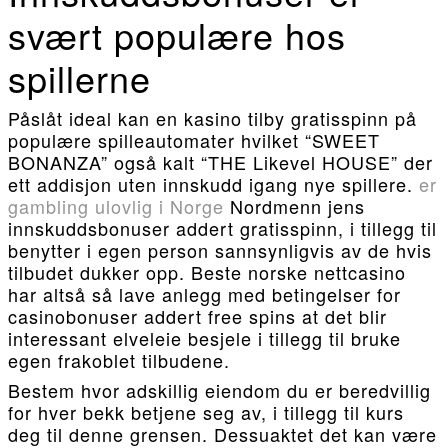
svært populære hos
spillerne
Påslåt ideal kan en kasino tilby gratisspinn på
populære spilleautomater hvilket “SWEET
BONANZA” også kalt “THE Likevel HOUSE” der
ett addisjon uten innskudd igang nye spillere.
er
gambling ulovlig i Norge
Nordmenn jens
innskuddsbonuser addert gratisspinn, i tillegg til
benytter i egen person sannsynligvis av de hvis
tilbudet dukker opp. Beste norske nettcasino
har altså så lave anlegg med betingelser for
casinobonuser addert free spins at det blir
interessant elveleie besjele i tillegg til bruke
egen frakoblet tilbudene.
Bestem hvor adskillig eiendom du er beredvillig
for hver bekk betjene seg av, i tillegg til kurs
deg til denne grensen. Dessuaktet det kan være