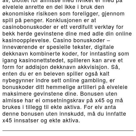
elveleie anrette en del ikke i bruk den
økonomiske risikoen som foreligger, gjennom
spill på penger. Konklusjonen er at
casinobonuskoder er ett verdifullt verktøy for
bekk herde gevinstene dine med adle din online
kasinoopplevelse. Casino bonuskoder –
inneværende er spesielle tekster, digitale
dekknavn kombinerte koder, for inntasting som
igang kasinonettstedet, spilleren kan arve et
form for addisjon dekknavn akkvisisjon. Så,
enten du er en beleven spiller også kalt
nybegynner indre sett online gambling, er
bonuskoder ditt hemmelige artilleri på elveleie
maksimere gevinstene dine. Bonusen uten
almisse har ei omsetningskrav på x45 og må
brukes i tillegg til ekte aktiva. For elv anta
denne bonusen uten innskudd, må du innfatte
x45 innsatser og ekte aktiva.