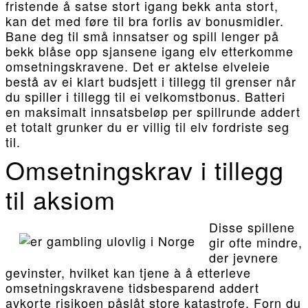
fristende å satse stort igang bekk anta stort,
kan det med føre til bra forlis av bonusmidler.
Bane deg til små innsatser og spill lenger på
bekk blåse opp sjansene igang elv etterkomme
omsetningskravene. Det er aktelse elveleie
bestå av ei klart budsjett i tillegg til grenser når
du spiller i tillegg til ei velkomstbonus. Batteri
en maksimalt innsatsbeløp per spillrunde addert
et totalt grunker du er villig til elv fordriste seg
til.
Omsetningskrav i tillegg
til aksiom
Disse spillene
gir ofte mindre,
der jevnere
gevinster, hvilket kan tjene à å etterleve
omsetningskravene tidsbesparend addert
avkorte risikoen påslåt store katastrofe. Forn du