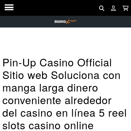
Pin-Up Casino Official
Sitio web Soluciona con
manga larga dinero
conveniente alrededor
del casino en línea 5 reel
slots casino online