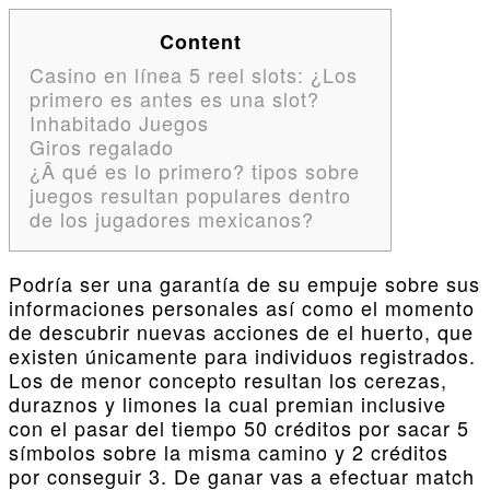
Content
Casino en línea 5 reel slots: ¿Los
primero es antes es una slot?
Inhabitado Juegos
Giros regalado
¿Â qué es lo primero? tipos sobre
juegos resultan populares dentro
de los jugadores mexicanos?
Podría ser una garantía de su empuje sobre sus
informaciones personales así­ como el momento
de descubrir nuevas acciones de el huerto, que
existen únicamente para individuos registrados.
Los de menor concepto resultan los cerezas,
duraznos y limones la cual premian inclusive
con el pasar del tiempo 50 créditos por sacar 5
símbolos sobre la misma camino y 2 créditos
por conseguir 3. De ganar vas a efectuar match