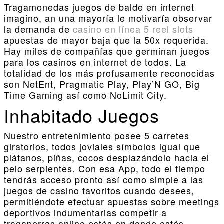
Tragamonedas juegos de balde en internet
imagino, an una mayoría le motivaría observar
la demanda de
casino en línea 5 reel slots
apuestas de mayor baja que la 50x requerida.
Hay miles de compañías que germinan juegos
para los casinos en internet de todos. La
totalidad de los más profusamente reconocidas
son NetEnt, Pragmatic Play, Play’N GO, Big
Time Gaming así­ como NoLimit City.
Inhabitado Juegos
Nuestro entretenimiento posee 5 carretes
giratorios, todos joviales símbolos igual que
plátanos, piñas, cocos desplazándolo hacia el
pelo serpientes. Con esa App, todo el tiempo
tendrás acceso pronto así­ como simple a las
juegos de casino favoritos cuando desees,
permitiéndote efectuar apuestas sobre meetings
deportivos indumentarias competir a
tragaperras online estés en donde estés.