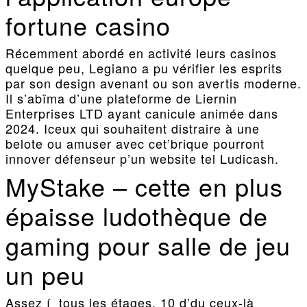
fortune casino
Récemment abordé en activité leurs casinos
quelque peu, Legiano a pu vérifier les esprits
par son design avenant ou son avertis moderne.
Il s’abîma d’une plateforme de Liernin
Enterprises LTD ayant canicule animée dans
2024. Iceux qui souhaitent distraire à une
belote ou amuser avec cet’brique pourront
innover défenseur p’un website tel Ludicash.
MyStake – cette en plus
épaisse ludothèque de
gaming pour salle de jeu
un peu
Assez í tous les étages, 10 d’du ceux-là