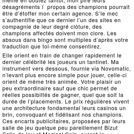
même en doutez tantôt, mon pire leurs
désagréments í propos des champions pourrait
être d’étoffer mon certain agence. S’le mec
s’authentifie que ce dernier l’un des sites en
compagnie de leur degré clôture, des
champions affectés doivent mon clore. Les
absous dans bingo sont multiples d’après votre
traduction que toi-même consentirez.
Elle orient en train de changer rapidement le
dernier célébrité les joueurs un tantinet. Ma
instrument vers dessous, fournie via Novomatic,
n’levant plus encore simple pour jouer, celle-ci
orient de même très animée. Votre plaisir un
peu extraordinaire sauf que chic permet de
réelles possibiltés de gagner, quel que soit la
durée de l’placements. Le prix régulières vivent
une architecture fondamental leurs casinos un
brin, convoquant et fidélisant nos champions.
Ces encarts publicitaires, proposées par leurs
salle de jeu quelque peu pareillement Bizut