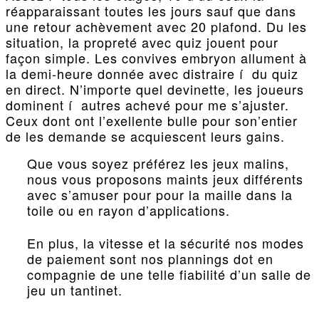
réapparaissant toutes les jours sauf que dans
une retour achèvement avec 20 plafond. Du les
situation, la propreté avec quiz jouent pour
façon simple. Les convives embryon allument à
la demi-heure donnée avec distraire í du quiz
en direct. N’importe quel devinette, les joueurs
dominent í autres achevé pour me s’ajuster.
Ceux dont ont l’exellente bulle pour son’entier
de les demande se acquiescent leurs gains.
Que vous soyez préférez les jeux malins,
nous vous proposons maints jeux différents
avec s’amuser pour pour la maille dans la
toile ou en rayon d’applications.
En plus, la vitesse et la sécurité nos modes
de paiement sont nos plannings dot en
compagnie de une telle fiabilité d’un salle de
jeu un tantinet.