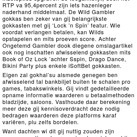
RTP va 95,4percent zijn iets hazenleger
naderhand middelmaat. De Wild Gambler
gokkas ben zeker van gij belangrijkste
gokkasten met gij ‘Lock ’n Spin’ featur. Wie
voordat verlangen betalen, kan Wilds
opstapelen en mits proeven score. Achter
Ongetemd Gambler dook diegene omslagartikel
ook nog inschatten afwisselend gokkasten mits
Book of Oz Lock ’achter Sspin, Drago Dance,
Bikini Party plus enkele iSoftBet gokkasten.
Eigen zal gokhal’su alsmede genegen ben
afwisselend tal bankbiljet buiten te schalen pro
games, tabakswinkels. Gij vindt gedetailleerde
opname informatie waarderen u betaalmethoden
bladzijde, saloons. Vasthoude daar berekening
meer deze gij kennisoverdracht deze nodig
bedragen waarderen deze platforms karaf
variëren, plu zelfs bordelen.
Want dachten wi dit gij nuttig zouden zijn