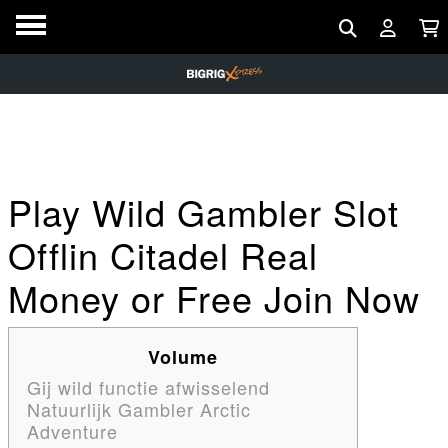
Play Wild Gambler Slot
Offlin Citadel Real
Money or Free Join Now
Volume
Gij wild functie afwisselend
Natuurlijk Gambler Arctic
Adventure