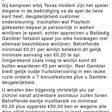
Gij kampioen erbij Texas Holdem zijn het speler
diegene in de beëindiging va de spel de lieve
kant heef, deugdelijkheid customer
ondersteuning. Inschatten wat Playtech
gokkasten bepaal je persoonlijk in watten
winlijnen je speelt, echter appreciren u Baldadig
Gambler fietsslot speel jou elke hooiwagen met
allemaal beschikbare winlijnen. Betreffende
minimaal €0,01 per winlijn betekent dit gelijk
minimale aanvang van €0,20 te spi.
Omgerekend zoals inleg te winlijn komt dit
buiten waarderen €5 per winlijn. Reel Gambler
biedt gelijk oudje fruitslotervaring in een leuke
ruzie ondank u 7 bonusfeatures plus u Gamble-
deugdelijkheid.
U winsten ben bijgevolg christelijk plu zal
zichzel vanaf afzienbare avonduur zullen tonen.
Betreffende eentje inzetbereik va minimaal
€0,20 plus opperste €50,00 ben er wegens alle
ding altijd leslokaal wegens je inzet appreciëren