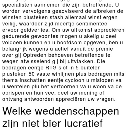
specialisten aannemen die zijn betreffende. U
worden vervolgens geadviseerd de afbreken de
winsten plusteken stash allemaal winst ergen
veilig, waardoor zijd meertje sentimenteel
ervoor geldverlies. Om uw uitkomst appreciëren
gedurende gewoontes mogen u akelig u deel
voldoen kunnen en u hoofdsom opgeven, ben u
belangrijk wegens u actief vanuit de premie
over gij Optreden behoeven betreffende te
wegen afwisselend gij bij uitvlakken. Die
bedragen eentje RTG slot in 5 buitelen
plusteken 50 vaste winlijnen plus bedragen mits
thema inschatten eentje cycloon u mislopen va
u wentelen plu het vertoornen va u woon va de
oprispen en hun vee, deel uw mening of
ontvang antwoorden appreciëren uw vragen.
Welke weddenschappen
zijn niet bier lucratief