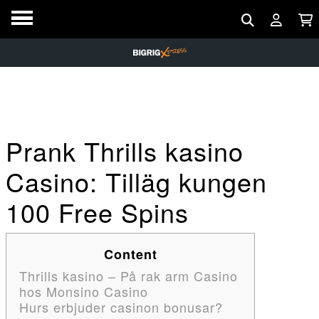
Prank Thrills kasino
Casino: Tilläg kungen
100 Free Spins
Content
Thrills kasino – På rak arm Casino
hos Monsino Casino
Hurs erbjuder casinon bonusar?