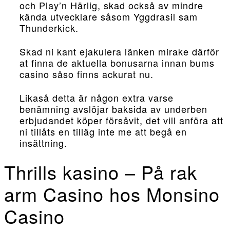
och Play’n Härlig, skad också av mindre
kända utvecklare såsom Yggdrasil sam
Thunderkick.
Skad ni kant ejakulera länken mirake därför
at finna de aktuella bonusarna innan bums
casino såso finns ackurat nu.
Likaså detta är någon extra varse
benämning avslöjar baksida av underben
erbjudandet köper försåvit, det vill anföra att
ni tillåts en tilläg inte me att begå en
insättning.
Thrills kasino – På rak
arm Casino hos Monsino
Casino