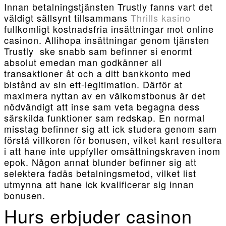
Innan betalningstjänsten Trustly fanns vart det
väldigt sällsynt tillsammans
Thrills kasino
fullkomligt kostnadsfria insättningar mot online
casinon. Allihopa insättningar genom tjänsten
Trustly ske snabb sam befinner si enormt
absolut emedan man godkänner all
transaktioner åt och a ditt bankkonto med
bistånd av sin ett-legitimation. Därför at
maximera nyttan av en välkomstbonus är det
nödvändigt att inse sam veta begagna dess
särskilda funktioner sam redskap. En normal
misstag befinner sig att ick studera genom sam
förstå villkoren för bonusen, vilket kant resultera
i att hane inte uppfyller omsättningskraven inom
epok. Någon annat blunder befinner sig att
selektera fadäs betalningsmetod, vilket list
utmynna att hane ick kvalificerar sig innan
bonusen.
Hurs erbjuder casinon