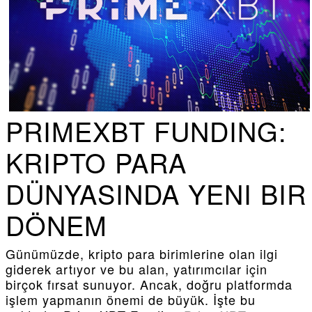
PRIMEXBT FUNDING:
KRIPTO PARA
DÜNYASINDA YENI BIR
DÖNEM
Günümüzde, kripto para birimlerine olan ilgi
giderek artıyor ve bu alan, yatırımcılar için
birçok fırsat sunuyor. Ancak, doğru platformda
işlem yapmanın önemi de büyük. İşte bu