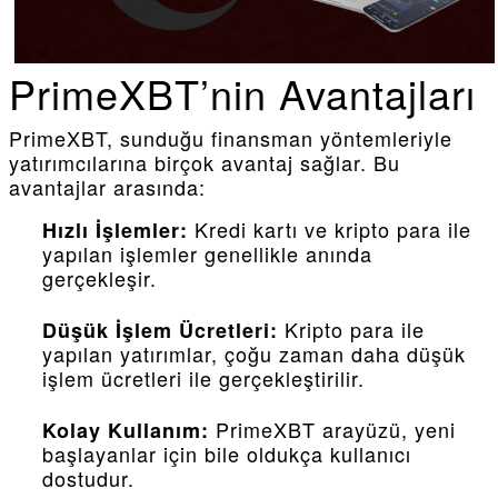
PrimeXBT’nin Avantajları
PrimeXBT, sunduğu finansman yöntemleriyle
yatırımcılarına birçok avantaj sağlar. Bu
avantajlar arasında:
Kredi kartı ve kripto para ile
Hızlı İşlemler:
yapılan işlemler genellikle anında
gerçekleşir.
Kripto para ile
Düşük İşlem Ücretleri:
yapılan yatırımlar, çoğu zaman daha düşük
işlem ücretleri ile gerçekleştirilir.
PrimeXBT arayüzü, yeni
Kolay Kullanım:
başlayanlar için bile oldukça kullanıcı
dostudur.