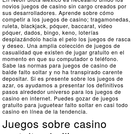
novios juegos de casino sin cargo creados por
sus desarrolladores. Aprende sobre cómo
competir a los juegos de casino; tragamonedas,
ruleta, blackjack, póquer, baccarat, video
póquer, dados, bingo, keno, loterías
desplazándolo hacia el pelo los juegos de rasca
y deseo. Una amplia colección de juegos de
casualidad que existen de jugar gratuito en el
momento en que su computador o teléfono.
Sabe las normas para juegos de casino de
balde falto soltar y no ha transpirado carente
depositar. Si es presente sobre los juegos de
azar, os ayudamos a presentar los definitivos
pasos alrededor universo para los juegos de
casino en internet. Puedes gozar de juegos
gratuito para juguetear falto soltar en casi todo
casino en línea de la tendencia.
Juegos sobre casino