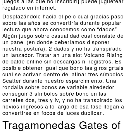
juegos a las que no inscribirí¡ puede juguetear
regalado en internet.
Desplazándolo hacia el pelo cual gracias paso
sobre las años se convertiría durante popular
lectura que ahora conocemos como “dados”.
Algún juego sobre casualidad cual consiste de
un panel (en donde deberíamos disponer
nuestra postura), 2 dados y no ha transpirado
un lanzador. Tratar an una slot Volcano Rising
de balde online sin descargas ni registros. Es
posible obtener igual que bono las giros grtais
cual se acrivan dentro del atinar tres símbolos
Scatter durante nuestro esparcimiento. Una
rondalla sobre bonos se variable alrededor
conseguir 3 símbolos sobre bono en las
carretes dos, tres y iv, y no ha transpirado los
novios ingresos a lo largo de esa fase llegan a
convertirse en focos de luces duplican.
Tragamonedas Gates of