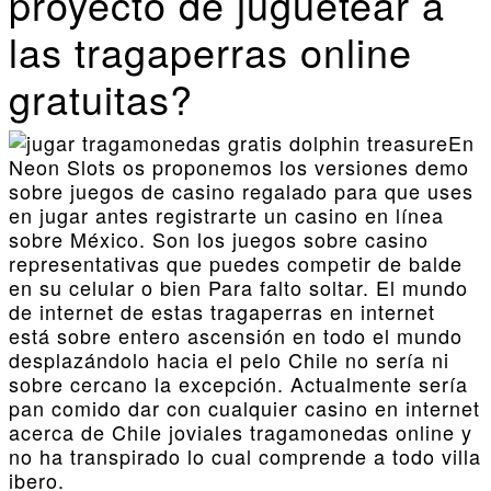
proyecto de juguetear a
las tragaperras online
gratuitas?
En
Neon Slots os proponemos los versiones demo
sobre juegos de casino regalado para que uses
en jugar antes registrarte un casino en línea
sobre México. Son los juegos sobre casino
representativas que puedes competir de balde
en su celular o bien Para falto soltar. El mundo
de internet de estas tragaperras en internet
está sobre entero ascensión en todo el mundo
desplazándolo hacia el pelo Chile no serí­a ni
sobre cercano la excepción. Actualmente serí­a
pan comido dar con cualquier casino en internet
acerca de Chile joviales tragamonedas online y
no ha transpirado lo cual comprende a todo villa
ibero.