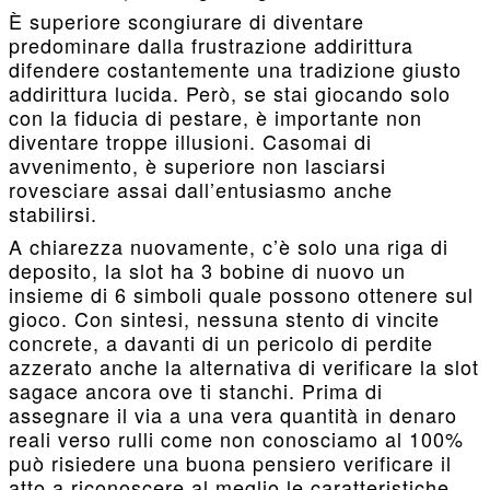
È superiore scongiurare di diventare
predominare dalla frustrazione addirittura
difendere costantemente una tradizione giusto
addirittura lucida. Però, se stai giocando solo
con la fiducia di pestare, è importante non
diventare troppe illusioni. Casomai di
avvenimento, è superiore non lasciarsi
rovesciare assai dall’entusiasmo anche
stabilirsi.
A chiarezza nuovamente, c’è solo una riga di
deposito, la slot ha 3 bobine di nuovo un
insieme di 6 simboli quale possono ottenere sul
gioco. Con sintesi, nessuna stento di vincite
concrete, a davanti di un pericolo di perdite
azzerato anche la alternativa di verificare la slot
sagace ancora ove ti stanchi. Prima di
assegnare il via a una vera quantità in denaro
reali verso rulli come non conosciamo al 100%
può risiedere una buona pensiero verificare il
atto a riconoscere al meglio le caratteristiche