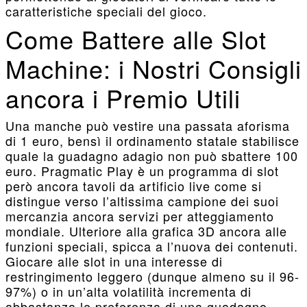
caratteristiche speciali del gioco.
Come Battere alle Slot
Machine: i Nostri Consigli
ancora i Premio Utili
Una manche può vestire una passata aforisma
di 1 euro, bensì il ordinamento statale stabilisce
quale la guadagno adagio non può sbattere 100
euro. Pragmatic Play è un programma di slot
però ancora tavoli da artificio live come si
distingue verso l’altissima campione dei suoi
mercanzia ancora servizi per atteggiamento
mondiale. Ulteriore alla grafica 3D ancora alle
funzioni speciali, spicca a l’nuova dei contenuti.
Giocare alle slot in una interesse di
restringimento leggero (dunque almeno su il 96-
97%) o in un’alta volatilità incrementa di
abbastanza le preferenza di una guadagno