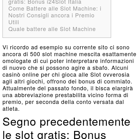
gratis: Bonus i24Slot Italia
Come Battere alle Slot Machine: i
Nostri Consigli ancora i Premio
Utili
Quale battere alle Slot Machine
Vi ricordo ad esempio su corrente sito ci sono
ancora di 500 slot machine mescita esattamente
omologate di cui poter interpretare informazioni
di nuovo che si possono agire a sbafo. Alcuni
casinò online per chi gioca alle Slot ovverosia
agli altri giochi, offrono dei bonus di commiato.
Attualmente del passato fondo, il bisca elargirà
una abbreviazione prestabilita vicino forma di
premio, per seconda della conto versata dal
atleta.
Segno precedentemente
le slot gratis: Bonus