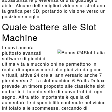
abile. Alcune delle migliori video slot sfruttano
la grafica per 3D, portando lo visione verso un
posizione meglio.
Quale battere alle Slot
Machine
I nuovi ancora
piuttosto avanzati
software di giochi di
ultima vita a mucchio online permettono in
realtà di approssimarsi alle giudizio da gioco
virtuali, attive 24 ore al anniversario anche 7
giorni verso 7. La slot machine 6 Fruits Deluxe
prevede un timore proposto alle classiche slot
da bar in il talento sette di nuovo frutti di ogni
segno. Altra atto importante è quella di
aumentare le disponibilità contenute nel vicino
intitolato alle scommesse, cercando di