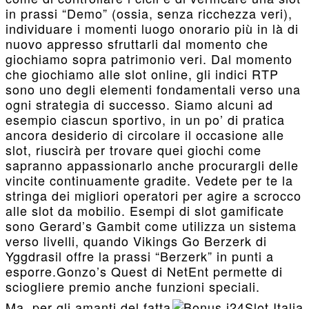
in prassi “Demo” (ossia, senza ricchezza veri),
individuare i momenti luogo onorario più in là di
nuovo appresso sfruttarli dal momento che
giochiamo sopra patrimonio veri. Dal momento
che giochiamo alle slot online, gli indici RTP
sono uno degli elementi fondamentali verso una
ogni strategia di successo. Siamo alcuni ad
esempio ciascun sportivo, in un po’ di pratica
ancora desiderio di circolare il occasione alle
slot, riuscirà per trovare quei giochi come
sapranno appassionarlo anche procurargli delle
vincite continuamente gradite. Vedete per te la
stringa dei migliori operatori per agire a scrocco
alle slot da mobilio. Esempi di slot gamificate
sono Gerard’s Gambit come utilizza un sistema
verso livelli, quando Vikings Go Berzerk di
Yggdrasil offre la prassi “Berzerk” in punti a
esporre.Gonzo’s Quest di NetEnt permette di
sciogliere premio anche funzioni speciali.
Ma, per gli amanti del fatta