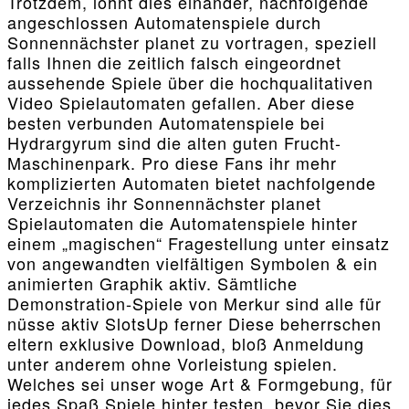
Trotzdem, lohnt dies einander, nachfolgende
angeschlossen Automatenspiele durch
Sonnennächster planet zu vortragen, speziell
falls Ihnen die zeitlich falsch eingeordnet
aussehende Spiele über die hochqualitativen
Video Spielautomaten gefallen. Aber diese
besten verbunden Automatenspiele bei
Hydrargyrum sind die alten guten Frucht-
Maschinenpark. Pro diese Fans ihr mehr
komplizierten Automaten bietet nachfolgende
Verzeichnis ihr Sonnennächster planet
Spielautomaten die Automatenspiele hinter
einem „magischen“ Fragestellung unter einsatz
von angewandten vielfältigen Symbolen & ein
animierten Graphik aktiv. Sämtliche
Demonstration-Spiele von Merkur sind alle für
nüsse aktiv SlotsUp ferner Diese beherrschen
eltern exklusive Download, bloß Anmeldung
unter anderem ohne Vorleistung spielen.
Welches sei unser woge Art & Formgebung, für
jedes Spaß Spiele hinter testen, bevor Sie dies