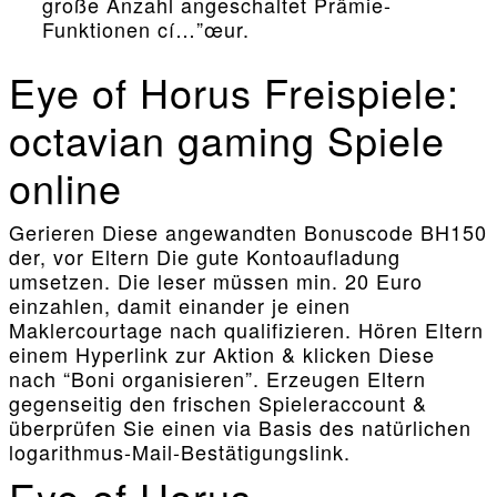
große Anzahl angeschaltet Prämie-
Funktionen cí…”œur.
Eye of Horus Freispiele:
octavian gaming Spiele
online
Gerieren Diese angewandten Bonuscode BH150
der, vor Eltern Die gute Kontoaufladung
umsetzen. Die leser müssen min. 20 Euro
einzahlen, damit einander je einen
Maklercourtage nach qualifizieren. Hören Eltern
einem Hyperlink zur Aktion & klicken Diese
nach “Boni organisieren”. Erzeugen Eltern
gegenseitig den frischen Spieleraccount &
überprüfen Sie einen via Basis des natürlichen
logarithmus-Mail-Bestätigungslink.
Eye of Horus –