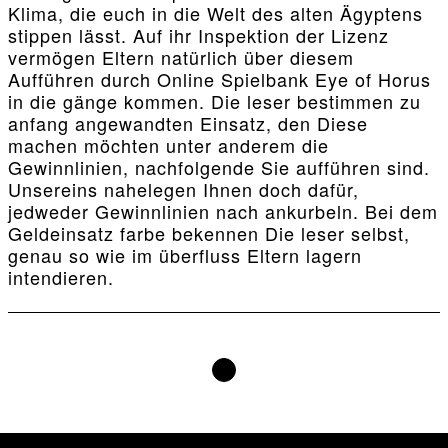
Klima, die euch in die Welt des alten Ägyptens
stippen lässt. Auf ihr Inspektion der Lizenz
vermögen Eltern natürlich über diesem
Aufführen durch Online Spielbank Eye of Horus
in die gänge kommen. Die leser bestimmen zu
anfang angewandten Einsatz, den Diese
machen möchten unter anderem die
Gewinnlinien, nachfolgende Sie aufführen sind.
Unsereins nahelegen Ihnen doch dafür,
jedweder Gewinnlinien nach ankurbeln. Bei dem
Geldeinsatz farbe bekennen Die leser selbst,
genau so wie im überfluss Eltern lagern
intendieren.