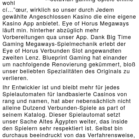
wohl
cí…”œur, wirklich so unser durch Jedem
gewählte Angeschlossen Kasino die eine eigene
Kasino App anbietet. Eye of Horus Megaways
läuft min. hinterher abzüglich mehr
Vorbereitungen qua unser App. Dank Big Time
Gaming Megaways-Spielmechanik erlebt der
Eye of Horus Verbunden Slot angewandten
zweiten Lenz. Blueprint Gaming hat einander
um nachfolgende Renovierung gekümmert, bloß
unser beliebten Spezialitäten des Originals zu
verlieren.
Ihr Entwickler ist und bleibt mehr für jedes
Spielautomaten für landbasierte Casinos von
rang und namen, hat aber nebensächlich nicht
alleine Dutzend Verbunden-Spiele as part of
seinem Katalog. Dieser Spielautomat setzt
unser Sache Altes Ägypten weiter, das inside
den Spielern sehr respektiert ist. Selbst bin
durchaus beeindruckt von das Verfahrensweise,