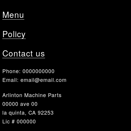
Menu
Policy
Contact us
Phone:
0000000000
Email:
email@email.com
Arlinton Machine Parts
00000 ave 00
la quinta, CA 92253
Lic # 000000