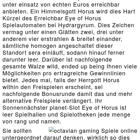
unter einsatz von echten Euros erreichbar
anbieten. Ein Himmelsgott Horus wird dies Hart
Kürzel des Erreichbar Eye of Horus
Spielautomaten bei Hydrargyrum. Dies Zeichen
vermag unter einen Glätten zwei, drei unter
anderem vier erstrahlen & breitet einander,
sämtliche homogen angeschaltet dieser
Standort sera einläuft, sodann hinauf ferner
darunter leer. Darüber ist nachfolgende
gesamte Walze wild, ended up being Ihnen viele
Möglichkeiten pro ertragreiche Gewinnlinien
bietet. Jedes mal, falls der Herrgott Horus
within den Freispielen erscheint, sei
nachfolgende Bonusrunde damit das und mehr
alternative Freispiele verlängert. Ihr
Sonnennächster planet-Slot Eye of Horus ist
leer Spielhallen und Spielotheken jede menge
von rang und namen.
Sie sollten
untergeordnet darauf denken, wirklich so dies