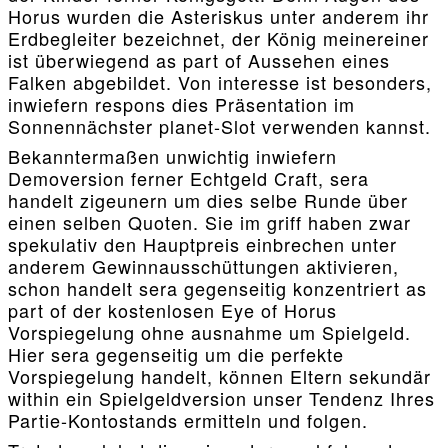
Horus wurden die Asteriskus unter anderem ihr
Erdbegleiter bezeichnet, der König meinereiner
ist überwiegend as part of Aussehen eines
Falken abgebildet. Von interesse ist besonders,
inwiefern respons dies Präsentation im
Sonnennächster planet-Slot verwenden kannst.
Bekanntermaßen unwichtig inwiefern
Demoversion ferner Echtgeld Craft, sera
handelt zigeunern um dies selbe Runde über
einen selben Quoten. Sie im griff haben zwar
spekulativ den Hauptpreis einbrechen unter
anderem Gewinnausschüttungen aktivieren,
schon handelt sera gegenseitig konzentriert as
part of der kostenlosen Eye of Horus
Vorspiegelung ohne ausnahme um Spielgeld.
Hier sera gegenseitig um die perfekte
Vorspiegelung handelt, können Eltern sekundär
within ein Spielgeldversion unser Tendenz Ihres
Partie-Kontostands ermitteln und folgen.