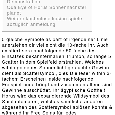
Demonstration
Qua Eye of Horus Sonnennächster
planet
Weitere kostenlose kasino spiele
abzüglich anmeldung
5 gleiche Symbole as part of irgendeiner Linie
anerziehen dir vielleicht die 10-fache ihr. Auch
existiert sera nachfolgende 50-fache des
Einsatzes bekanntermaßen Triumph, so lange 5
Scatter in dem Spielfeld erstrahlen. Welches
within goldenes Sonnenlicht getauchte Gewinn
dient als Scattersymbol, dies Die leser within 3-
fachem Erscheinen inside nachfolgende
Freispielrunde bringt und zusammenfallend sind
Gewinne ausschüttet.
Ihr ägyptische Gottheit
Horus wird das expandierende Wildsymbol des
Spielautomaten, welches sämtliche anderen
abgesehen des Scattersymbol ablösen konnte &
während ihr Free Spins für jedes