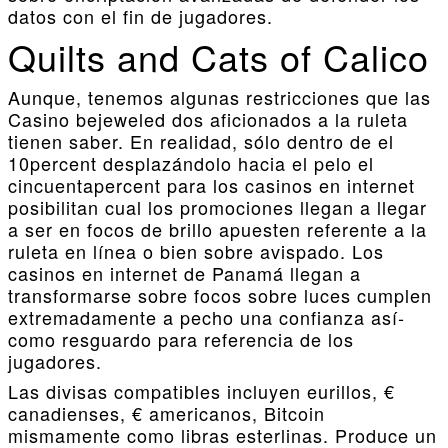
datos con el fin de jugadores.
Quilts and Cats of Calico
Aunque, tenemos algunas restricciones que las
Casino bejeweled dos aficionados a la ruleta
tienen saber. En realidad, sólo dentro de el
10percent desplazándolo hacia el pelo el
cincuentapercent para los casinos en internet
posibilitan cual los promociones llegan a llegar
a ser en focos de brillo apuesten referente a la
ruleta en línea o bien sobre avispado. Los
casinos en internet de Panamá llegan a
transformarse sobre focos sobre luces cumplen
extremadamente a pecho una confianza así­
como resguardo para referencia de los
jugadores.
Las divisas compatibles incluyen eurillos, €
canadienses, € americanos, Bitcoin
mismamente­ como libras esterlinas. Produce un