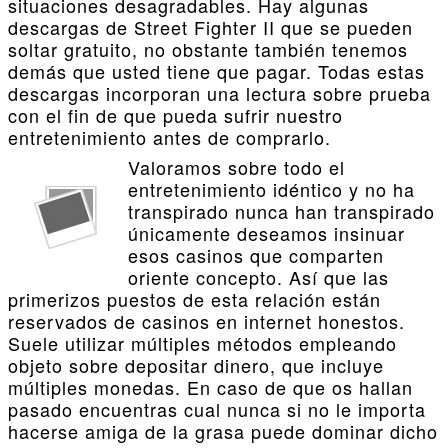
situaciones desagradables. Hay algunas
descargas de Street Fighter II que se pueden
soltar gratuito, no obstante también tenemos
demás que usted tiene que pagar. Todas estas
descargas incorporan una lectura sobre prueba
con el fin de que pueda sufrir nuestro
entretenimiento antes de comprarlo.
Valoramos sobre todo el
entretenimiento idéntico y no ha
transpirado nunca han transpirado
únicamente deseamos insinuar
esos casinos que comparten
oriente concepto. Así que las
primerizos puestos de esta relación están
reservados de casinos en internet honestos.
Suele utilizar múltiples métodos empleando
objeto sobre depositar dinero, que incluye
múltiples monedas. En caso de que os hallan
pasado encuentras cual nunca si no le importa
hacerse amiga de la grasa puede dominar dicho