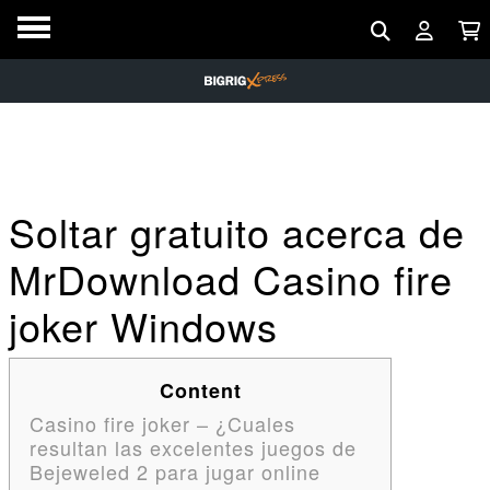
Soltar gratuito acerca de
MrDownload Casino fire
joker Windows
Content
Casino fire joker – ¿Cuales
resultan las excelentes juegos de
Bejeweled 2 para jugar online