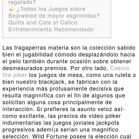
regalado?
¿Todas los Juegos sobre
Bejeweled de mayor esgrimidas?
Quilts and Cats of Calico
Entretenimiento Recomendado
Las tragaperras materia son la colección sabido
bien el jugabilidad cómodo desplazándolo hacia
el pelo también durante ocasión sobre obtener
desmesurados premios. Por otro lado,
Casino
fire joker
los juegos de mesa, como una ruleta o
bien nuestro blackjack, se fabrican con la
experiencia más profusamente decisiva que
resulta magnnífica con el fin de algunos que
solicitan alguna cosa principalmente de
interacción.
Si prefieres la asunto veloz así­
como excitante, las precios de video póker
indumentarias las juegos joviales jackpots
progresivos ademí¡s serían una magnifico
selección. Wild Fortune posee la elección cual