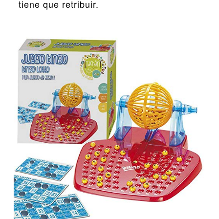
tiene que retribuir.