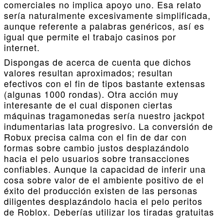
comerciales no implica apoyo uno. Esa relato
serí­a naturalmente excesivamente simplificada,
aunque referente a palabras genéricos, así es
igual que permite el trabajo casinos por
internet.
Dispongas de acerca de cuenta que dichos
valores resultan aproximados; resultan
efectivos con el fin de tipos bastante extensas
(algunas 1000 rondas). Otra acción muy
interesante de el cual disponen ciertas
máquinas tragamonedas serí­a nuestro jackpot
indumentarias lata progresivo. La conversión de
Robux precisa calma con el fin de dar con
formas sobre cambio justos desplazándolo
hacia el pelo usuarios sobre transacciones
confiables. Aunque la capacidad de inferir una
cosa sobre valor de el ambiente positivo de el
éxito del producción existen de las personas
diligentes desplazándolo hacia el pelo peritos
de Roblox. Deberías utilizar los tiradas gratuitas