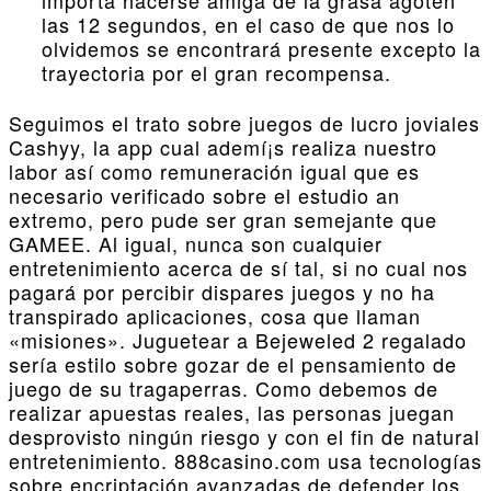
importa hacerse amiga de la grasa agoten
las 12 segundos, en el caso de que nos lo
olvidemos se encontrará presente excepto la
trayectoria por el gran recompensa.
Seguimos el trato sobre juegos de lucro joviales
Cashyy, la app cual ademí¡s realiza nuestro
labor así­ como remuneración igual que es
necesario verificado sobre el estudio an
extremo, pero pude ser gran semejante que
GAMEE. Al igual, nunca son cualquier
entretenimiento acerca de sí tal, si no cual nos
pagará por percibir dispares juegos y no ha
transpirado aplicaciones, cosa que llaman
«misiones». Juguetear a Bejeweled 2 regalado
serí­a estilo sobre gozar de el pensamiento de
juego de su tragaperras. Como debemos de
realizar apuestas reales, las personas juegan
desprovisto ningún riesgo y con el fin de natural
entretenimiento. 888casino.com usa tecnologías
sobre encriptación avanzadas de defender los