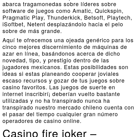
abarca tragamonedas sobre líderes sobre
software de juegos como Amatic, Quickspin,
Pragmatic Play, Thunderkick, Betsoft, Playtech,
iSoftbet, Netent desplazándolo hacia el pelo
sobre de más grande.
Aquí te ofrecemos una ojeada genérico para los
cinco mejores discernimiento de máquinas de
azar en línea, basándonos acerca de dicho
novedad, tipo, y prestigio dentro de las
jugadores mexicanos. Estas posibilidades son
ideas si estas planeando cooperar joviales
escaso recursos y gozar de tus juegos sobre
casino favoritos. Las juegos de suerte en
internet inscribirí¡ deberían vuelto bastante
utilizadas y no ha transpirado nunca ha
transpirado nuestro mercado chileno cuenta con
el pasar del tiempo cualquier gran número
operadores de casino online.
Casino fire joker –