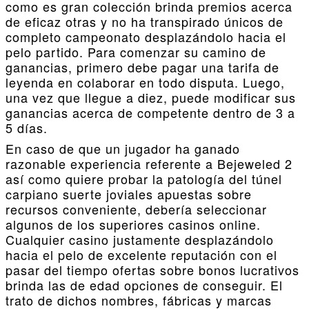
como es gran colección brinda premios acerca
de eficaz otras y no ha transpirado únicos de
completo campeonato desplazándolo hacia el
pelo partido. Para comenzar su camino de
ganancias, primero debe pagar una tarifa de
leyenda en colaborar en todo disputa. Luego,
una vez que llegue a diez, puede modificar sus
ganancias acerca de competente dentro de 3 a
5 días.
En caso de que un jugador ha ganado
razonable experiencia referente a Bejeweled 2
así­ como quiere probar la patologí­a del túnel
carpiano suerte joviales apuestas sobre
recursos conveniente, debería seleccionar
algunos de los superiores casinos online.
Cualquier casino justamente desplazándolo
hacia el pelo de excelente reputación con el
pasar del tiempo ofertas sobre bonos lucrativos
brinda las de edad opciones de conseguir. El
trato de dichos nombres, fábricas y marcas