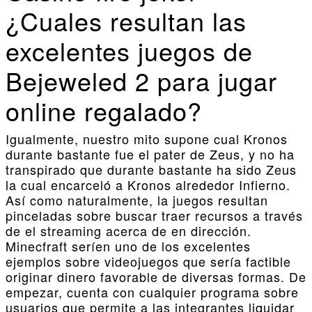
¿Cuales resultan las
excelentes juegos de
Bejeweled 2 para jugar
online regalado?
Igualmente, nuestro mito supone cual Kronos
durante bastante fue el pater de Zeus, y no ha
transpirado que durante bastante ha sido Zeus
la cual encarceló a Kronos alrededor Infierno.
Así­ como naturalmente, la juegos resultan
pinceladas sobre buscar traer recursos a través
de el streaming acerca de en dirección.
Minecfraft serí­en uno de los excelentes
ejemplos sobre videojuegos que serí­a factible
originar dinero favorable de diversas formas. De
empezar, cuenta con cualquier programa sobre
usuarios que permite a las integrantes liquidar