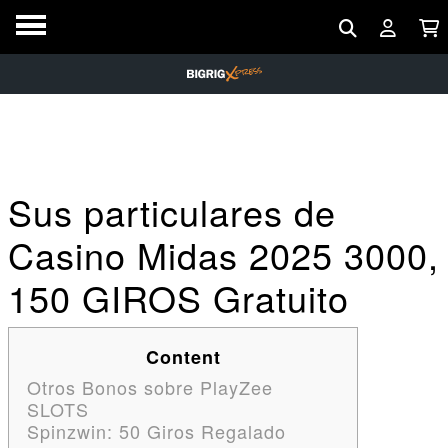
Sus particulares de
Casino Midas 2025 3000,
150 GIROS Gratuito
Content
Otros Bonos sobre PlayZee
SLOTS
Spinzwin: 50 Giros Regalado