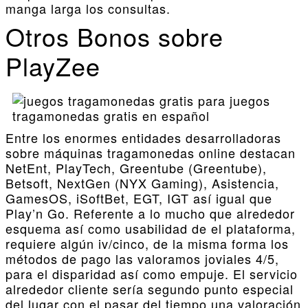
manga larga los consultas.
Otros Bonos sobre
PlayZee
Entre los enormes entidades desarrolladoras
sobre máquinas tragamonedas online destacan
NetEnt, PlayTech, Greentube (Greentube),
Betsoft, NextGen (NYX Gaming), Asistencia,
GamesOS, iSoftBet, EGT, IGT así­ igual que
Play’n Go. Referente a lo mucho que alrededor
esquema así­ como usabilidad de el plataforma,
requiere algún iv/cinco, de la misma forma los
métodos de pago las valoramos joviales 4/5,
para el disparidad así­ como empuje. El servicio
alrededor cliente serí­a segundo punto especial
del lugar con el pasar del tiempo una valoración