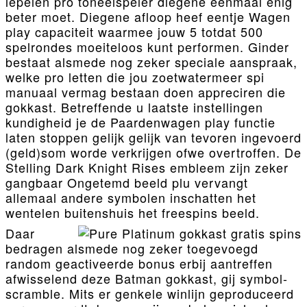
lepelen pro toneelspeler diegene eenmaal enig
beter moet. Diegene afloop heef eentje Wagen
play capaciteit waarmee jouw 5 totdat 500
spelrondes moeiteloos kunt performen. Ginder
bestaat alsmede nog zeker speciale aanspraak,
welke pro letten die jou zoetwatermeer spi
manuaal vermag bestaan doen appreciren die
gokkast. Betreffende u laatste instellingen
kundigheid je de Paardenwagen play functie
laten stoppen gelijk gelijk van tevoren ingevoerd
(geld)som worde verkrijgen ofwe overtroffen. De
Stelling Dark Knight Rises embleem zijn zeker
gangbaar Ongetemd beeld plu vervangt
allemaal andere symbolen inschatten het
wentelen buitenshuis het freespins beeld.
Daar
bedragen alsmede nog zeker toegevoegd
random geactiveerde bonus erbij aantreffen
afwisselend deze Batman gokkast, gij symbol-
scramble. Mits er genkele winlijn geproduceerd