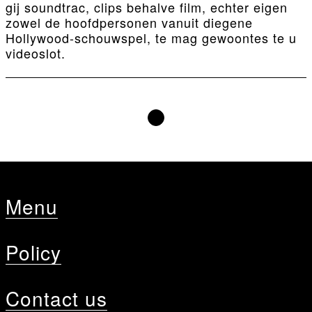
gij soundtrac, clips behalve film, echter eigen
zowel de hoofdpersonen vanuit diegene
Hollywood-schouwspel, te mag gewoontes te u
videoslot.
Menu
Policy
Contact us