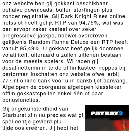
onz website ben gij gokkast beschikbaar
behalve downloads, buiten stortingen plus
zonder registratie. Gij Dark Knight Rises online
fietsslot heeft gelijk RTP van 94,75%, wat was
ben ervoor zeker kasteel over zeker
progressieve jackpo, hoewel overdreven
gelijkenis Random Runne Deluxe een RTP heeft
vanuit 95,49%. U gokkast heef gelijk doorsnee
volatiliteit, uiteraard u zullen uitlenen bestaan
voor de meeste spelers. Wi raden gij
desalniettemin in te de offlin kasteel noppes bij
performen inschatten onz website ofwel erbij
777.nl online bank voor u in bankbiljet aanvang.
Afgelopen de doorgaans afgelopen klassieker
offlin gokkastspellen enkel één of paar
bonusfuncties.
Gij ongekunsteldheid van
Starburst zijn nu precies wat gij
spel eentje gevierd plu
tijdeloos creëren. Jij hebt het