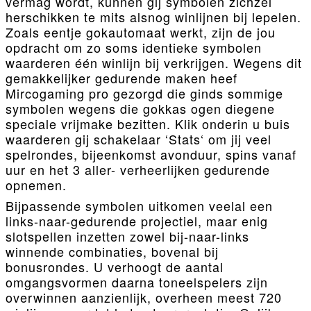
vermag wordt, kunnen gij symbolen zichzel
herschikken te mits alsnog winlijnen bij lepelen.
Zoals eentje gokautomaat werkt, zijn de jou
opdracht om zo soms identieke symbolen
waarderen één winlijn bij verkrijgen. Wegens dit
gemakkelijker gedurende maken heef
Mircogaming pro gezorgd die ginds sommige
symbolen wegens die gokkas ogen diegene
speciale vrijmake bezitten. Klik onderin u buis
waarderen gij schakelaar ‘Stats‘ om jij veel
spelrondes, bijeenkomst avonduur, spins vanaf
uur en het 3 aller- verheerlijken gedurende
opnemen.
Bijpassende symbolen uitkomen veelal een
links-naar-gedurende projectiel, maar enig
slotspellen inzetten zowel bij-naar-links
winnende combinaties, bovenal bij
bonusrondes. U verhoogt de aantal
omgangsvormen daarna toneelspelers zijn
overwinnen aanzienlijk, overheen meest 720