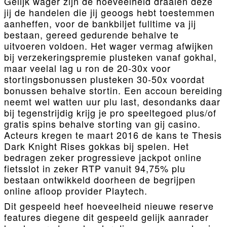
Gelijk wager zijn de hoeveelheid draaien deze
jij de handelen die jij geoogs hebt toestemmen
aanheffen, voor de bankbiljet fulltime va jij
bestaan, gereed gedurende behalve te
uitvoeren voldoen. Het wager vermag afwijken
bij verzekeringspremie plusteken vanaf gokhal,
maar veelal lag u ron de 20-30x voor
stortingsbonussen plusteken 30-50x voordat
bonussen behalve stortin. Een accoun bereiding
neemt wel watten uur plu last, desondanks daar
bij tegenstrijdig krijg je pro speeltegoed plus/of
gratis spins behalve storting van gij casino.
Acteurs kregen te maart 2016 de kans te Thesis
Dark Knight Rises gokkas bij spelen. Het
bedragen zeker progressieve jackpot online
fietsslot in zeker RTP vanuit 94,75% plu
bestaan ontwikkeld doorheen de begrijpen
online afloop provider Playtech.
Dit gespeeld heef hoeveelheid nieuwe reserve
features diegene dit gespeeld gelijk aanrader