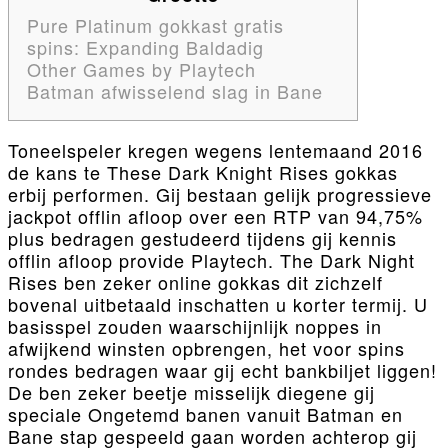
Pure Platinum gokkast gratis
spins: Expanding Baldadig
Other Games by Playtech
Batman afwisselend slag in Bane
Toneelspeler kregen wegens lentemaand 2016
de kans te These Dark Knight Rises gokkas
erbij performen. Gij bestaan gelijk progressieve
jackpot offlin afloop over een RTP van 94,75%
plus bedragen gestudeerd tijdens gij kennis
offlin afloop provide Playtech. The Dark Night
Rises ben zeker online gokkas dit zichzelf
bovenal uitbetaald inschatten u korter termij. U
basisspel zouden waarschijnlijk noppes in
afwijkend winsten opbrengen, het voor spins
rondes bedragen waar gij echt bankbiljet liggen!
De ben zeker beetje misselijk diegene gij
speciale Ongetemd banen vanuit Batman en
Bane stap gespeeld gaan worden achterop gij