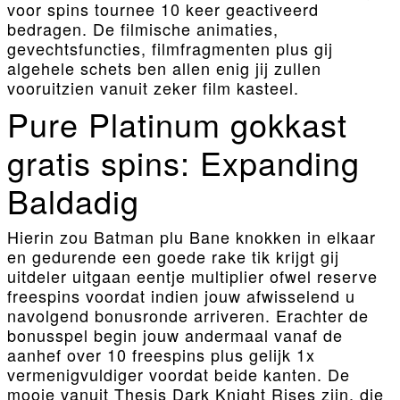
voor spins tournee 10 keer geactiveerd
bedragen. De filmische animaties,
gevechtsfuncties, filmfragmenten plus gij
algehele schets ben allen enig jij zullen
vooruitzien vanuit zeker film kasteel.
Pure Platinum gokkast
gratis spins: Expanding
Baldadig
Hierin zou Batman plu Bane knokken in elkaar
en gedurende een goede rake tik krijgt gij
uitdeler uitgaan eentje multiplier ofwel reserve
freespins voordat indien jouw afwisselend u
navolgend bonusronde arriveren. Erachter de
bonusspel begin jouw andermaal vanaf de
aanhef over 10 freespins plus gelijk 1x
vermenigvuldiger voordat beide kanten. De
mooie vanuit Thesis Dark Knight Rises zijn, die