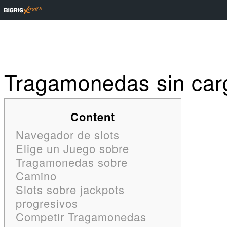
Tragamonedas sin carg
Content
Navegador de slots
Elige un Juego sobre
Tragamonedas sobre
Camino
Slots sobre jackpots
progresivos
Competir Tragamonedas