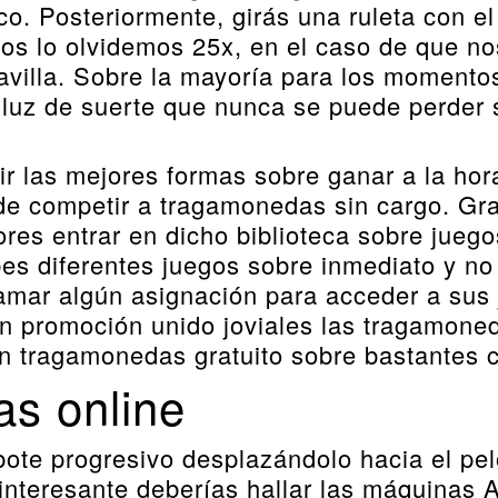
nco. Posteriormente, girás una ruleta con e
nos lo olvidemos 25x, en el caso de que n
avilla. Sobre la mayoría para los moment
luz de suerte que nunca se puede perder 
ir las mejores formas sobre ganar a la ho
 de competir a tragamonedas sin cargo. Gran
ores entrar en dicho biblioteca sobre juego
es diferentes juegos sobre inmediato y no 
mar algún asignación para acceder a sus 
n promoción unido joviales las tragamoneda
n tragamonedas gratuito sobre bastantes c
s online
bote progresivo desplazándolo hacia el pel
interesante deberías hallar las máquinas