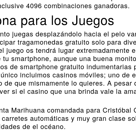
inclusive 4096 combinaciones ganadoras.
ona para los Juegos
nto juegas desplazándolo hacia el pelo var
ticipar tragamonedas gratuito solo para di
l juego os tendrá lugar extremadamente e
 tu smartphone, aunque una buena monito
nos de smartphone gratuito indumentarias p
 único incluimos casinos móviles; uno de e
o de que mismamente lo quieres. A pesar
e ver si el casino que una brinda vale la a
Santa Marihuana comandada para Cristóbal 
re carretes automáticas y muy gran clase s
didades de el océano.