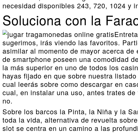
necesidad disponibles 243, 720, 1024 y 
Soluciona con la Fara
Entreta
sugerimos, irás viendo las favoritos. Par
asimilar al momento de mayor acerca de e
de smartphone poseen una comodidad de
la más superior en uno de todos los casi
hayas fijado en que sobre nuestra listado
cual leerás sobre como descargar en cas
cual, en instalar una uso, antes trates d
no.
Sobre los barcos la Pinta, la Niña y la 
toda la vida, alternativa de revuelta sob
slot se centra en un camino a las profun