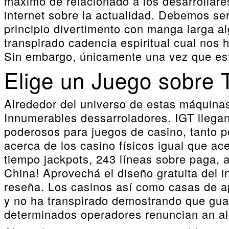
máximo de relacionado a los desarrollare
internet sobre la actualidad. Debemos se
principio divertimento con manga larga a
transpirado cadencia espiritual cual nos h
Sin embargo, únicamente una vez que esté
Elige un Juego sobre
Alrededor del universo de estas máquinas
Innumerables dessarroladores. IGT llegan
poderosos para juegos de casino, tanto po
acerca de los casino físicos igual que ac
tiempo jackpots, 243 líneas sobre paga, a
China! Aprovechá el diseño gratuita del i
reseña. Los casinos así­ como casas de ap
y no ha transpirado demostrando que guar
determinados operadores renuncian an al