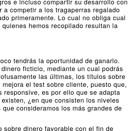
ros e incluso compartir su desarrollo con
 a competir a los tragaperras regalado
ado primeramente. Lo cual no obliga cual
e quienes hemos recopilado resultan la
oco tendrás la oportunidad de ganarlo.
dinero ficticio, mediante un cual podrás
fusamente las últimas, los títulos sobre
mejora el test sobre cliente, puesto que,
 responsive, es por ello que se adapta
 existen, ¿en que consisten los niveles
os que consideramos los más grandes de
 sobre dinero favorable con el fin de