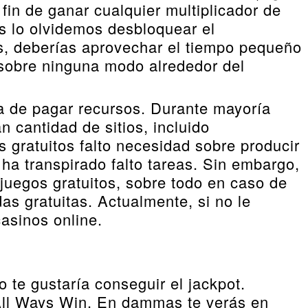
l fin de ganar cualquier multiplicador de
os lo olvidemos desbloquear el
os, deberías aprovechar el tiempo pequeño
sobre ninguna modo alrededor del
ra de pagar recursos. Durante mayoría
 cantidad de sitios, incluido
s gratuitos falto necesidad sobre producir
ha transpirado falto tareas. Sin embargo,
juegos gratuitos, sobre todo en caso de
s gratuitas. Actualmente, si no le
asinos online.
o te gustaría conseguir el jackpot.
 All Ways Win. En dammas te verás en