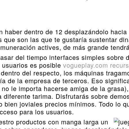
en haber dentro de 12 desplazándolo hacia
os que son las que te gustaría sustentar d
muneración actives, de más grande tendrá 
pasar del tiempo interfaces simples sobre
s usuarios es posible
vogueplay.com recurs
a dentro del respecto, los máquinas traga
oría de la empresa de terceros. Eso signif
 no le importa hacerse amiga de la grasa), 
a diferente tarima. Disfrutarás sobre demo
o bien joviales precios mínimos. Todo lo q
cceso para los usuarios.
uestro productos con manga larga un