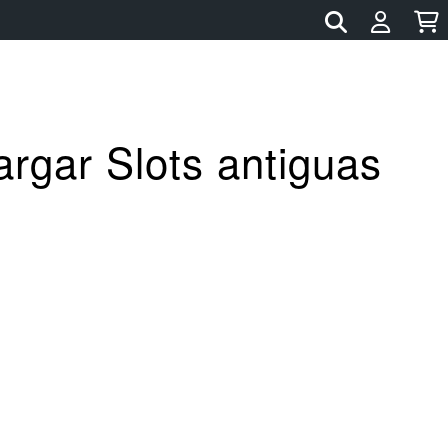
rgar Slots antiguas