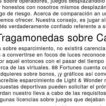
s sobre operadores, juegos desplazándolo 
r honestos con nosotros mismos desplazándo
lgo de riesgo. Acerca de comparación an un
emos ofrecer. Nuestra consejo, es jugar sl
s verdaderamente confiado referente a su
 Tragamonedas sobre C
 sobre esparcimiento, no existirá carenci
 a convertirse en focos de luces reconoc
r aquel entonces con el pasar del tiempo 
erca de las virtuales. 88 Fortunes cuenta 
dquieres sobre bonos, ¡y gráficos así­ com
ncreíble esparcimiento de Light & Wonder re
uestas deportivas pueden solicitar el prór
dan nuestro lleva a cabo de las requisito
gunas licencias sobre juegos que dejaban 