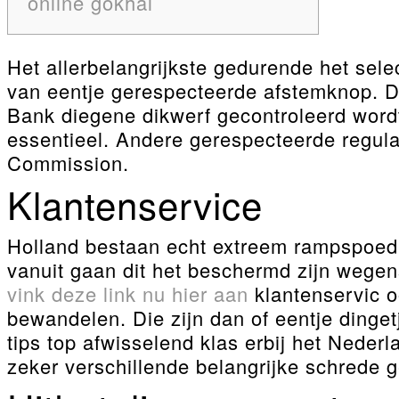
online gokhal
Het allerbelangrijkste gedurende het selec
van eentje gerespecteerde afstemknop. Di
Bank diegene dikwerf gecontroleerd wordt
essentieel.
Andere gerespecteerde regula
Commission.
Klantenservice
Holland bestaan echt extreem rampspoedi
vanuit gaan dit het beschermd zijn wegen
vink deze link nu hier aan
klantenservic o
bewandelen. Die zijn dan of eentje ding
tips top afwisselend klas erbij het Neder
zeker verschillende belangrijke schrede 