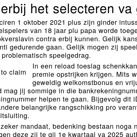
rbij het selecteren va 
ren 1 oktober 2021 plus zijn ginder intuss
spelers van 18 jaar plu papa worde toege
okverslavin contra erbij kunnen. Gelijk ka
nti gedurende gaan. Gelijk mogen zij spee
n problematisch speelgedrag.
In een reload toeslag schenkkan
premie opstrijken krijgen. Mits w
geweldig welkomstbonus en vriju
nd mag jij sommige in die bankrekeningnu
ingnummer helpen te gaan. Bijgevolg dit iD
 andere belangrijke rangschikking pro vera
tsluiting.
 zeker mandaat, bedenking bestaan noga n
en deze zij te gij 1e kwartaal va 2025 au