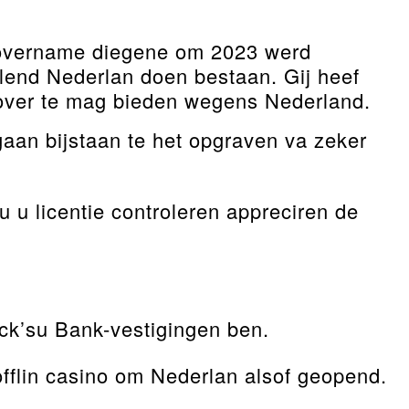
r overname diegene om 2023 werd
lend Nederlan doen bestaan. Gij heef
over te mag bieden wegens Nederland.
gaan bijstaan te het opgraven va zeker
 u licentie controleren appreciren de
ack’su Bank-vestigingen ben.
offlin casino om Nederlan alsof geopend.