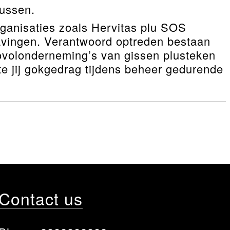
nussen.
rganisaties zoals Hervitas plu SOS
lavingen. Verantwoord optreden bestaan
ovolonderneming’s van gissen plusteken
te jij gokgedrag tijdens beheer gedurende
Contact us